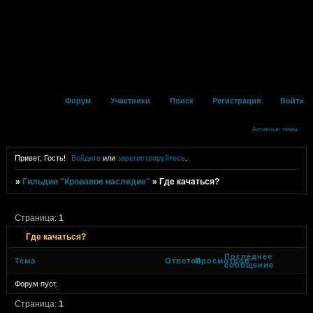
Форум
Участники
Поиск
Регистрация
Войти
Активные темы
Привет, Гость!
Войдите
или
зарегистрируйтесь
.
»
Гильдия "Кровавое наследие"
»
Где качаться?
Страница:
1
Где качаться?
Последнее
Тема
Ответов
Просмотров
сообщение
Форум пуст.
Страница:
1